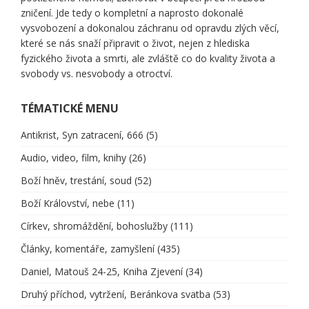
zničení. Jde tedy o kompletní a naprosto dokonalé
vysvobození a dokonalou záchranu od opravdu zlých věcí,
které se nás snaží připravit o život, nejen z hlediska
fyzického života a smrti, ale zvláště co do kvality života a
svobody vs. nesvobody a otroctví.
TÉMATICKÉ MENU
Antikrist, Syn zatracení, 666
(5)
Audio, video, film, knihy
(26)
Boží hněv, trestání, soud
(52)
Boží Království, nebe
(11)
Církev, shromáždění, bohoslužby
(111)
Články, komentáře, zamyšlení
(435)
Daniel, Matouš 24-25, Kniha Zjevení
(34)
Druhý příchod, vytržení, Beránkova svatba
(53)