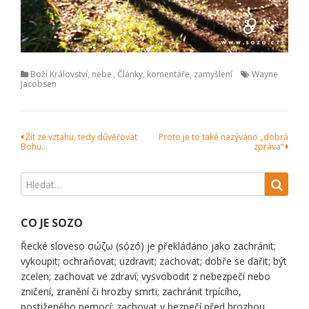
Boží Království, nebe
,
Články, komentáře, zamyšlení
Wayne
Jacobsen
Navigace
Žít ze vztahu, tedy důvěřovat
Proto je to také nazýváno „dobrá
Bohu…
zpráva“
pro
příspěvek
CO JE SOZO
Řecké sloveso σώζω (sózó) je překládáno jako zachránit;
vykoupit; ochraňovat; uzdravit; zachovat; dobře se dařit; být
zcelen; zachovat ve zdraví; vysvobodit z nebezpečí nebo
zničení, zranění či hrozby smrti; zachránit trpícího,
postiženého nemocí; zachovat v bezpečí před hrozbou