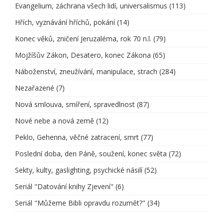
Evangelium, záchrana všech lidí, universalismus
(113)
Hřích, vyznávání hříchů, pokání
(14)
Konec věků, zničení Jeruzaléma, rok 70 n.l.
(79)
Mojžíšův Zákon, Desatero, konec Zákona
(65)
Náboženství, zneužívání, manipulace, strach
(284)
Nezařazené
(7)
Nová smlouva, smíření, spravedlnost
(87)
Nové nebe a nová země
(12)
Peklo, Gehenna, věčné zatracení, smrt
(77)
Poslední doba, den Páně, soužení, konec světa
(72)
Sekty, kulty, gaslighting, psychické násilí
(52)
Seriál "Datování knihy Zjevení"
(6)
Seriál "Můžeme Bibli opravdu rozumět?"
(34)