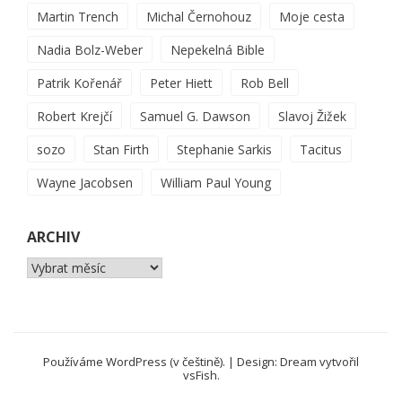
Martin Trench
Michal Černohouz
Moje cesta
Nadia Bolz-Weber
Nepekelná Bible
Patrik Kořenář
Peter Hiett
Rob Bell
Robert Krejčí
Samuel G. Dawson
Slavoj Žižek
sozo
Stan Firth
Stephanie Sarkis
Tacitus
Wayne Jacobsen
William Paul Young
ARCHIV
Archiv
Používáme WordPress (v češtině).
|
Design: Dream vytvořil
vsFish
.