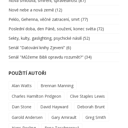
Nová smlouva, smíření, spravedlnost
(87)
Nové nebe a nová země
(12)
Peklo, Gehenna, věčné zatracení, smrt
(77)
Poslední doba, den Páně, soužení, konec světa
(72)
Sekty, kulty, gaslighting, psychické násilí
(52)
Seriál "Datování knihy Zjevení"
(6)
Seriál "Můžeme Bibli opravdu rozumět?"
(34)
POUŽITÍ AUTOŘI
Alan Watts
Brennan Manning
Charles Hamilton Pridgeon
Clive Staples Lewis
Dan Stone
David Hayward
Deborah Brunt
Garold Andersen
Gary Amirault
Greg Smith
Hans Rosling
Ilona Toschnerová