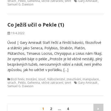
strach
,
Peklo, Gehenna, věčné zatracení, smrt
Gary Amirault
,
Samuel G. Dawson
Co Ježíš učil o Pekle (1)
19.4.2022
Úvod | Gary Amirault Staří řečtí a římští básníci, filozofové
a státníci jako Seneca, Polybius, Strabón, Platón,
Plútarchos, Timaeus Locrus, Chrysippus a Livius nám říkají,
že vymysleli báje o pekle „Protože je lid věčně nestálý, plný
bezprávných tužeb, nerozumných vášní a násilí, není jiného
způsobu, jak ho udržet v pořádku, […]
Boží hněv, trestání, soud
,
Náboženství, zneužívání, manipulace,
strach
,
Peklo, Gehenna, věčné zatracení, smrt
Gary Amirault
,
Samuel G. Dawson
Stránkování
1
2
…
4