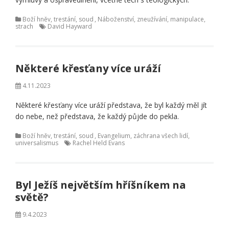
Boží hněv, trestání, soud
,
Náboženství, zneužívání, manipulace,
strach
David Hayward
Některé křesťany více uráží
4.11.2023
Některé křesťany více uráží představa, že byl každý měl jít
do nebe, než představa, že každý půjde do pekla.
Boží hněv, trestání, soud
,
Evangelium, záchrana všech lidí,
universalismus
Rachel Held Evans
Byl Ježíš největším hříšníkem na
světě?
9.4.2023