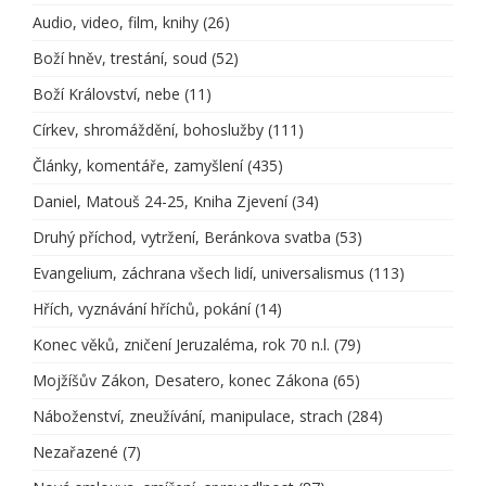
Audio, video, film, knihy
(26)
Boží hněv, trestání, soud
(52)
Boží Království, nebe
(11)
Církev, shromáždění, bohoslužby
(111)
Články, komentáře, zamyšlení
(435)
Daniel, Matouš 24-25, Kniha Zjevení
(34)
Druhý příchod, vytržení, Beránkova svatba
(53)
Evangelium, záchrana všech lidí, universalismus
(113)
Hřích, vyznávání hříchů, pokání
(14)
Konec věků, zničení Jeruzaléma, rok 70 n.l.
(79)
Mojžíšův Zákon, Desatero, konec Zákona
(65)
Náboženství, zneužívání, manipulace, strach
(284)
Nezařazené
(7)