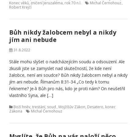
Konec věků, zničení Jeruzaléma, rok 70 n.l.
Michal Černohouz
,
Robert Krejčí
Bůh nikdy žalobcem nebyl a nikdy
jím ani nebude
31.8.2022
Stále mohu slyšet o nadcházejícím soudu a odsouzení. Ale
zkusili jste se zamyslet nad skutečností, že kde není
žalobce, není ani soudce? Bůh nikdy žalobcem nebyl a nikdy
jím ani nebude. Římanům 8:31-34 „Co tedy k tomu
řekneme? Je-li Bůh pro nás, kdo je proti nám? On neušetřil
vlastního Syna, ale […]
Boží hněv, trestání, soud
,
Mojžíšův Zákon, Desatero, konec
Zákona
Michal Černohouz
Myslíte, že Bůh na vás naloží něco,