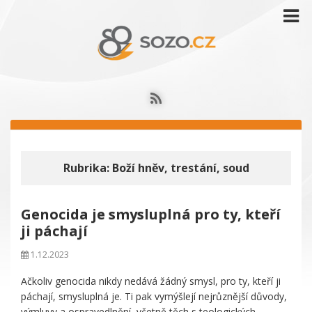
Rubrika:
Boží hněv, trestání, soud
Genocida je smysluplná pro ty, kteří
ji páchají
1.12.2023
Ačkoliv genocida nikdy nedává žádný smysl, pro ty, kteří ji
páchají, smysluplná je. Ti pak vymýšlejí nejrůznější důvody,
výmluvy a ospravedlnění, včetně těch s teologických.