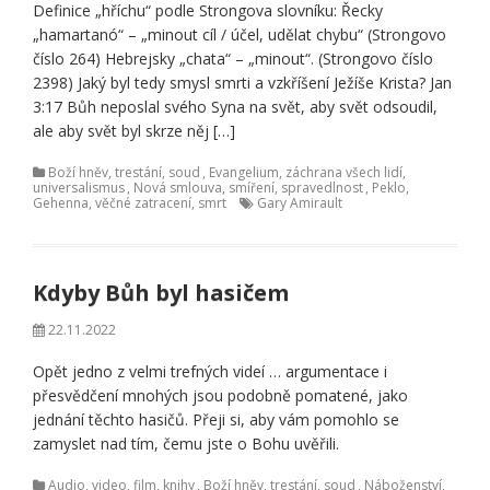
Definice „hříchu“ podle Strongova slovníku: Řecky
„hamartanó“ – „minout cíl / účel, udělat chybu“ (Strongovo
číslo 264) Hebrejsky „chata“ – „minout“. (Strongovo číslo
2398) Jaký byl tedy smysl smrti a vzkříšení Ježíše Krista? Jan
3:17 Bůh neposlal svého Syna na svět, aby svět odsoudil,
ale aby svět byl skrze něj […]
Boží hněv, trestání, soud
,
Evangelium, záchrana všech lidí,
universalismus
,
Nová smlouva, smíření, spravedlnost
,
Peklo,
Gehenna, věčné zatracení, smrt
Gary Amirault
Kdyby Bůh byl hasičem
22.11.2022
Opět jedno z velmi trefných videí … argumentace i
přesvědčení mnohých jsou podobně pomatené, jako
jednání těchto hasičů. Přeji si, aby vám pomohlo se
zamyslet nad tím, čemu jste o Bohu uvěřili.
Audio, video, film, knihy
,
Boží hněv, trestání, soud
,
Náboženství,