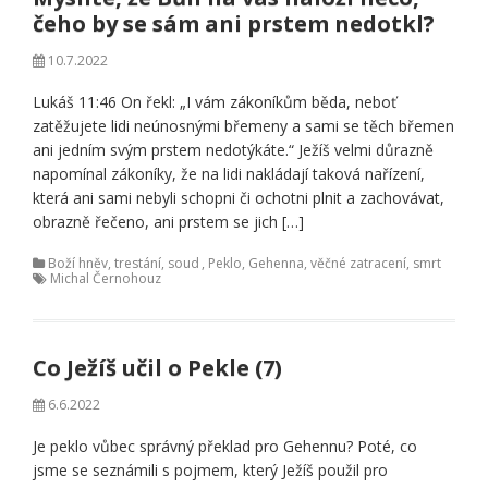
čeho by se sám ani prstem nedotkl?
10.7.2022
Lukáš 11:46 On řekl: „I vám zákoníkům běda, neboť
zatěžujete lidi neúnosnými břemeny a sami se těch břemen
ani jedním svým prstem nedotýkáte.“ Ježíš velmi důrazně
napomínal zákoníky, že na lidi nakládají taková nařízení,
která ani sami nebyli schopni či ochotni plnit a zachovávat,
obrazně řečeno, ani prstem se jich […]
Boží hněv, trestání, soud
,
Peklo, Gehenna, věčné zatracení, smrt
Michal Černohouz
Co Ježíš učil o Pekle (7)
6.6.2022
Je peklo vůbec správný překlad pro Gehennu? Poté, co
jsme se seznámili s pojmem, který Ježíš použil pro