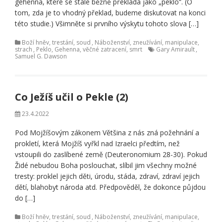
gehenna, které se stále běžně překládá jako „peklo“. (O
tom, zda je to vhodný překlad, budeme diskutovat na konci
této studie.) Všimněte si prvního výskytu tohoto slova […]
Boží hněv, trestání, soud
,
Náboženství, zneužívání, manipulace,
strach
,
Peklo, Gehenna, věčné zatracení, smrt
Gary Amirault
,
Samuel G. Dawson
Co Ježíš učil o Pekle (2)
23.4.2022
Pod Mojžíšovým zákonem Většina z nás zná požehnání a
prokletí, která Mojžíš vyřkl nad Izraelci předtím, než
vstoupili do zaslíbené země (Deuteronomium 28-30). Pokud
Židé nebudou Boha poslouchat, slíbil jim všechny možné
tresty: proklel jejich děti, úrodu, stáda, zdraví, zdraví jejich
dětí, blahobyt národa atd. Předpověděl, že dokonce půjdou
do […]
Boží hněv, trestání, soud
,
Náboženství, zneužívání, manipulace,