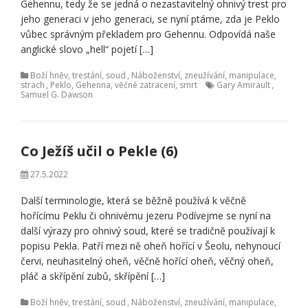
Gehennu, tedy že se jedná o nezastavitelný ohnivý trest pro
jeho generaci v jeho generaci, se nyní ptáme, zda je Peklo
vůbec správným překladem pro Gehennu. Odpovídá naše
anglické slovo „hell“ pojetí […]
Boží hněv, trestání, soud
,
Náboženství, zneužívání, manipulace,
strach
,
Peklo, Gehenna, věčné zatracení, smrt
Gary Amirault
,
Samuel G. Dawson
Co Ježíš učil o Pekle (6)
27.5.2022
Další terminologie, která se běžně používá k věčně
hořícímu Peklu či ohnivému jezeru Podívejme se nyní na
další výrazy pro ohnivý soud, které se tradičně používají k
popisu Pekla. Patří mezi ně oheň hořící v Šeolu, nehynoucí
červi, neuhasitelný oheň, věčně hořící oheň, věčný oheň,
pláč a skřípění zubů, skřípění […]
Boží hněv, trestání, soud
,
Náboženství, zneužívání, manipulace,