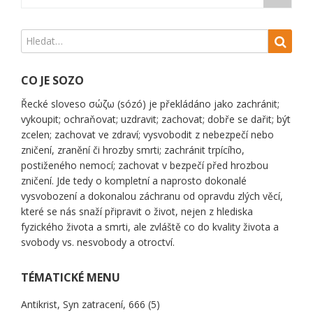
příspěvků
CO JE SOZO
Řecké sloveso σώζω (sózó) je překládáno jako zachránit;
vykoupit; ochraňovat; uzdravit; zachovat; dobře se dařit; být
zcelen; zachovat ve zdraví; vysvobodit z nebezpečí nebo
zničení, zranění či hrozby smrti; zachránit trpícího,
postiženého nemocí; zachovat v bezpečí před hrozbou
zničení. Jde tedy o kompletní a naprosto dokonalé
vysvobození a dokonalou záchranu od opravdu zlých věcí,
které se nás snaží připravit o život, nejen z hlediska
fyzického života a smrti, ale zvláště co do kvality života a
svobody vs. nesvobody a otroctví.
TÉMATICKÉ MENU
Antikrist, Syn zatracení, 666
(5)