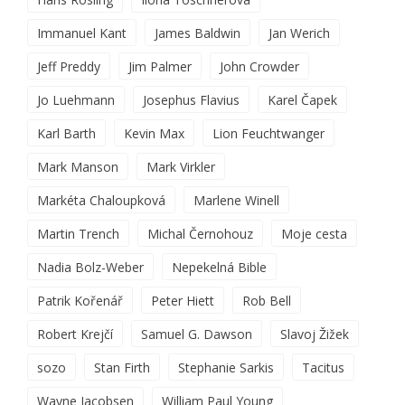
Immanuel Kant
James Baldwin
Jan Werich
Jeff Preddy
Jim Palmer
John Crowder
Jo Luehmann
Josephus Flavius
Karel Čapek
Karl Barth
Kevin Max
Lion Feuchtwanger
Mark Manson
Mark Virkler
Markéta Chaloupková
Marlene Winell
Martin Trench
Michal Černohouz
Moje cesta
Nadia Bolz-Weber
Nepekelná Bible
Patrik Kořenář
Peter Hiett
Rob Bell
Robert Krejčí
Samuel G. Dawson
Slavoj Žižek
sozo
Stan Firth
Stephanie Sarkis
Tacitus
Wayne Jacobsen
William Paul Young