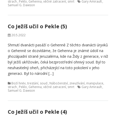
strach
,
Peklo, Gehenna, věčné zatracení, smrt
Gary Amirault
,
Samuel G. Dawson
Co Ježíš učil o Pekle (5)
20.5.2022
Shrnutí dvanácti pasáží o Gehenně Z těchto dvanácti úryvků
o Gehenně se dozvídáme, že Gehenna je známé údolí na
jihozápadní straně Jeruzaléma, kde na Židy z generace, v níž
byl Ježíš ukřižován, čeká bezprostřední ohnivý soud. Byl to
neuhasitelný oheň, přicházející na toto pokolení v jeho
generaci. Byl to národní […]
Boží hněv, trestání, soud
,
Náboženství, zneužívání, manipulace,
strach
,
Peklo, Gehenna, věčné zatracení, smrt
Gary Amirault
,
Samuel G. Dawson
Co Ježíš učil o Pekle (4)