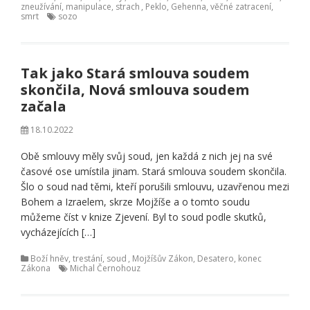
zneužívání, manipulace, strach
,
Peklo, Gehenna, věčné zatracení,
smrt
sozo
Tak jako Stará smlouva soudem
skončila, Nová smlouva soudem
začala
18.10.2022
Obě smlouvy měly svůj soud, jen každá z nich jej na své
časové ose umístila jinam. Stará smlouva soudem skončila.
Šlo o soud nad těmi, kteří porušili smlouvu, uzavřenou mezi
Bohem a Izraelem, skrze Mojžíše a o tomto soudu
můžeme číst v knize Zjevení. Byl to soud podle skutků,
vycházejících […]
Boží hněv, trestání, soud
,
Mojžíšův Zákon, Desatero, konec
Zákona
Michal Černohouz