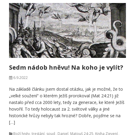
Sedm nádob hněvu! Na koho je vylít?
6.9.2022
Na základě článku jsem dostal otázku, jak je možné, že to
„velké soužení“ o kterém Ježíš prorokoval (Mat 24:21) již
nastalo před cca 2000 lety, tedy za generace, ke které Ježíš
hovořil. To tedy holocaust za 2. světové války a jiné
historické hrůzy nebyly tak hrozné? Dobře, pojďme se na
[…]
Boží hněv, trestání, soud
,
Daniel, Matouš 24-25, Kniha Zjevení
,